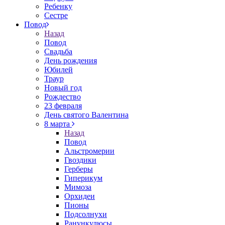
Ребенку
Сестре
Повод
Назад
Повод
Свадьба
День рождения
Юбилей
Траур
Новый год
Рождество
23 февраля
День святого Валентина
8 марта
Назад
Повод
Альстромерии
Гвоздики
Герберы
Гиперикум
Мимоза
Орхидеи
Пионы
Подсолнухи
Ранункулюсы