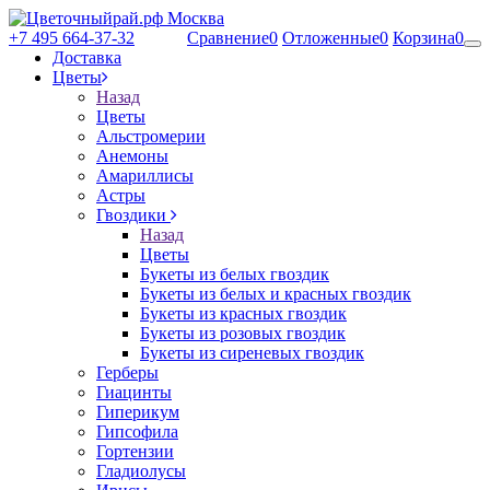
+7 495 664-37-32
Сравнение
0
Отложенные
0
Корзина
0
Доставка
Цветы
Назад
Цветы
Альстромерии
Анемоны
Амариллисы
Астры
Гвоздики
Назад
Цветы
Букеты из белых гвоздик
Букеты из белых и красных гвоздик
Букеты из красных гвоздик
Букеты из розовых гвоздик
Букеты из сиреневых гвоздик
Герберы
Гиацинты
Гиперикум
Гипсофила
Гортензии
Гладиолусы