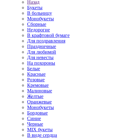
Назад
Букеты
В больницу
Монобукеты
Сборные
Недорогие
В крафтовой бумаге
Для поздравления
Праздничные
Для любимой
Для невесты
На похороны
Белые
Красные
Розовые
Кремовые
Малиновые
Желтые
Оранжевые
Монобукеты
Бордовые
Синие
Черные
MIX букеты
В виде сердца