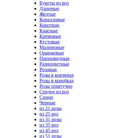
Букеты из роз
Длинные
Желтые
Коралловые
Короткие
Красные
Кремовые
Кустовые
Малиновые
Оранжевые
Пионовидные
Разноцветные
Розовые
Розы в корзинах
Розы в коробках
Розы поштучно
Сердце из роз
Синие
Черные
из 21 розы
из 25 роз
из 31 розы
из 35 роз
из 45 роз
из 51 розы