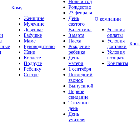
Новый год
Рождество
Кому
23 февраля
Женщине
День
О компании
Мужчине
святого
Девушке
Валентина
Условия
ки
Бабушке
8 марта
оплаты
ы
Маме
Пасха
Условия
Конт
чные
Руководителю
Рождение
доставки
ы
Жене
ребенка
Условия
Коллеге
День
возврата
Подруге
матери
Контакты
Ребенку
1 сентября
Сестре
Последний
звонок
Выпускной
Первое
свидание
Татьянин
день
День
учителя