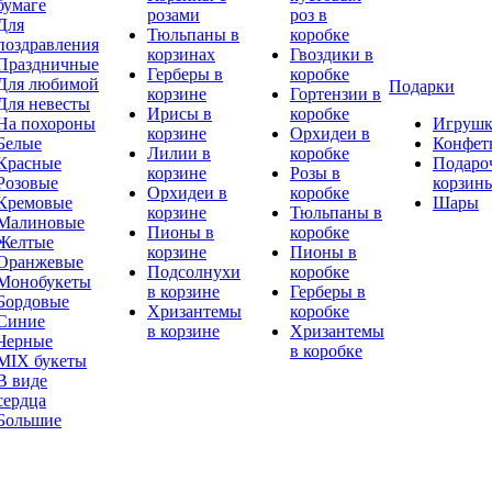
бумаге
розами
роз в
Для
Тюльпаны в
коробке
поздравления
корзинах
Гвоздики в
Праздничные
Герберы в
коробке
Для любимой
Подарки
корзине
Гортензии в
Для невесты
Ирисы в
коробке
На похороны
Игруш
корзине
Орхидеи в
Белые
Конфет
Лилии в
коробке
Красные
Подаро
корзине
Розы в
Розовые
корзин
Орхидеи в
коробке
Кремовые
Шары
корзине
Тюльпаны в
Малиновые
Пионы в
коробке
Желтые
корзине
Пионы в
Оранжевые
Подсолнухи
коробке
Монобукеты
в корзине
Герберы в
Бордовые
Хризантемы
коробке
Синие
в корзине
Хризантемы
Черные
в коробке
MIX букеты
В виде
сердца
Большие