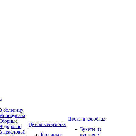
ы
В больницу
Монобукеты
Цветы в коробках
Сборные
Цветы в корзинах
Недорогие
Букеты из
В крафтовой
Корзины с
кустовых