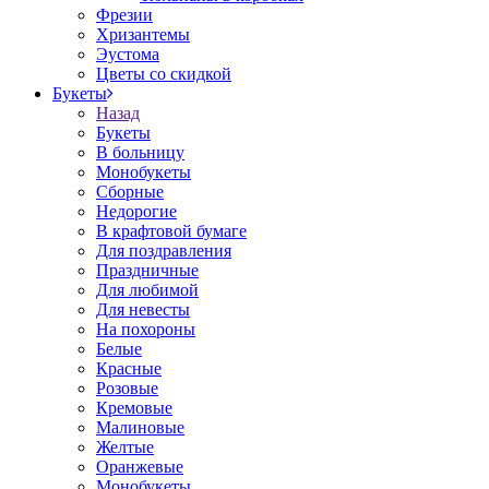
Фрезии
Хризантемы
Эустома
Цветы со скидкой
Букеты
Назад
Букеты
В больницу
Монобукеты
Сборные
Недорогие
В крафтовой бумаге
Для поздравления
Праздничные
Для любимой
Для невесты
На похороны
Белые
Красные
Розовые
Кремовые
Малиновые
Желтые
Оранжевые
Монобукеты