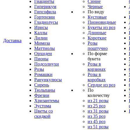
Гиацинты
Синие
Гиперикум
Черные
Гипсофила
По виду
Гортензии
Кустовые
Гладиолусы
Пионовидные
Ирисы
Букеты из роз
Каллы
Длинные
Лилии
Короткие
Доставка
Мимоза
Розы
Маттиолы
поштучно
Орхидеи
По форме
Пионы
букета
Подсолнухи
Розы в
Розы
корзинах
Ромашки
Розы в
Ранункулюсы
коробках
Сирень
Сердце из роз
Тюльпаны
По
Фрезии
количеству
Хризантемы
из 21 розы
Эустома
из 25 роз
Цветы со
из 31 розы
скидкой
из 35 роз
из 45 роз
из 51 розы