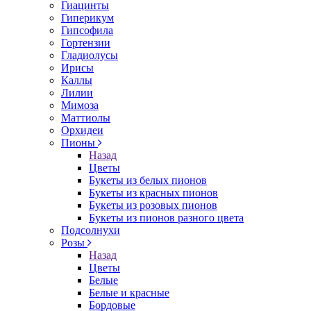
Гиацинты
Гиперикум
Гипсофила
Гортензии
Гладиолусы
Ирисы
Каллы
Лилии
Мимоза
Маттиолы
Орхидеи
Пионы
Назад
Цветы
Букеты из белых пионов
Букеты из красных пионов
Букеты из розовых пионов
Букеты из пионов разного цвета
Подсолнухи
Розы
Назад
Цветы
Белые
Белые и красные
Бордовые