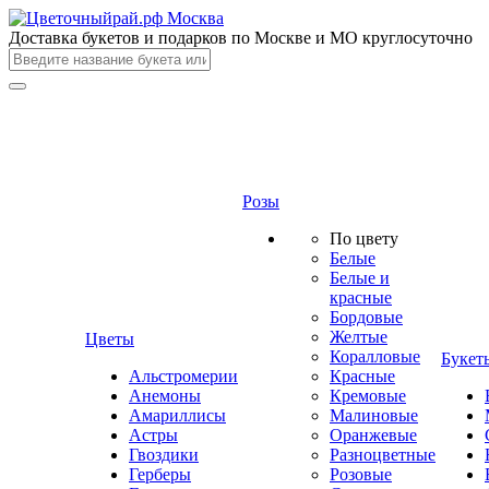
Доставка букетов и подарков по Москве и МО круглосуточно
Розы
По цвету
Белые
Белые и
красные
Бордовые
Желтые
Цветы
Коралловые
Букет
Альстромерии
Красные
Анемоны
Кремовые
Амариллисы
Малиновые
Астры
Оранжевые
Гвоздики
Разноцветные
Герберы
Розовые