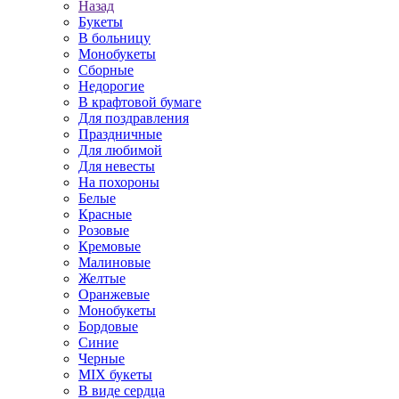
Назад
Букеты
В больницу
Монобукеты
Сборные
Недорогие
В крафтовой бумаге
Для поздравления
Праздничные
Для любимой
Для невесты
На похороны
Белые
Красные
Розовые
Кремовые
Малиновые
Желтые
Оранжевые
Монобукеты
Бордовые
Синие
Черные
MIX букеты
В виде сердца