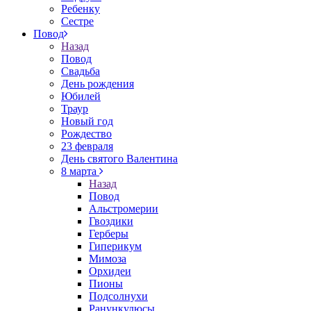
Ребенку
Сестре
Повод
Назад
Повод
Свадьба
День рождения
Юбилей
Траур
Новый год
Рождество
23 февраля
День святого Валентина
8 марта
Назад
Повод
Альстромерии
Гвоздики
Герберы
Гиперикум
Мимоза
Орхидеи
Пионы
Подсолнухи
Ранункулюсы