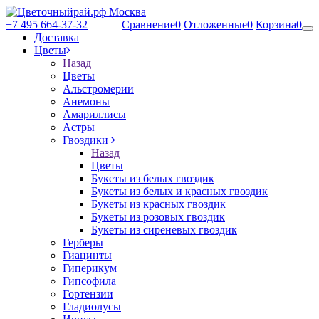
+7 495 664-37-32
Сравнение
0
Отложенные
0
Корзина
0
Доставка
Цветы
Назад
Цветы
Альстромерии
Анемоны
Амариллисы
Астры
Гвоздики
Назад
Цветы
Букеты из белых гвоздик
Букеты из белых и красных гвоздик
Букеты из красных гвоздик
Букеты из розовых гвоздик
Букеты из сиреневых гвоздик
Герберы
Гиацинты
Гиперикум
Гипсофила
Гортензии
Гладиолусы