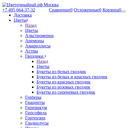
+7 495 664-37-32
Сравнение
0
Отложенные
0
Корзина
0
Доставка
Цветы
Назад
Цветы
Альстромерии
Анемоны
Амариллисы
Астры
Гвоздики
Назад
Цветы
Букеты из белых гвоздик
Букеты из белых и красных гвоздик
Букеты из красных гвоздик
Букеты из розовых гвоздик
Букеты из сиреневых гвоздик
Герберы
Гиацинты
Гиперикум
Гипсофила
Гортензии
Гладиолусы