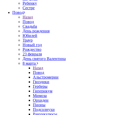
Ребенку
Сестре
Повод
Назад
Повод
Свадьба
День рождения
Юбилей
Траур
Новый год
Рождество
23 февраля
День святого Валентина
8 марта
Назад
Повод
Альстромерии
Гвоздики
Герберы
Гиперикум
Мимоза
Орхидеи
Пионы
Подсолнухи
Ранункулюсы