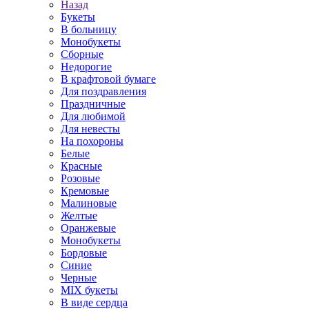
Назад
Букеты
В больницу
Монобукеты
Сборные
Недорогие
В крафтовой бумаге
Для поздравления
Праздничные
Для любимой
Для невесты
На похороны
Белые
Красные
Розовые
Кремовые
Малиновые
Желтые
Оранжевые
Монобукеты
Бордовые
Синие
Черные
MIX букеты
В виде сердца