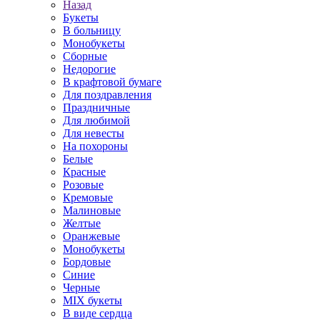
Назад
Букеты
В больницу
Монобукеты
Сборные
Недорогие
В крафтовой бумаге
Для поздравления
Праздничные
Для любимой
Для невесты
На похороны
Белые
Красные
Розовые
Кремовые
Малиновые
Желтые
Оранжевые
Монобукеты
Бордовые
Синие
Черные
MIX букеты
В виде сердца