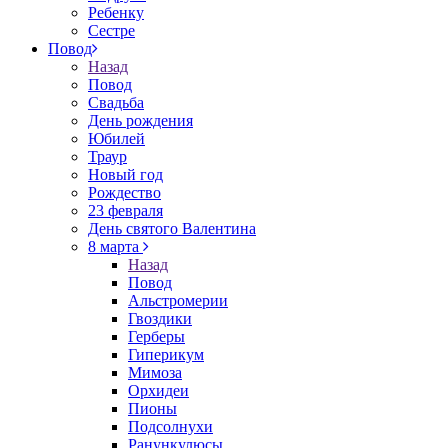
Ребенку
Сестре
Повод
Назад
Повод
Свадьба
День рождения
Юбилей
Траур
Новый год
Рождество
23 февраля
День святого Валентина
8 марта
Назад
Повод
Альстромерии
Гвоздики
Герберы
Гиперикум
Мимоза
Орхидеи
Пионы
Подсолнухи
Ранункулюсы