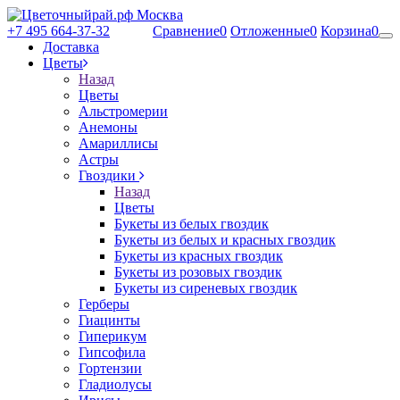
+7 495 664-37-32
Сравнение
0
Отложенные
0
Корзина
0
Доставка
Цветы
Назад
Цветы
Альстромерии
Анемоны
Амариллисы
Астры
Гвоздики
Назад
Цветы
Букеты из белых гвоздик
Букеты из белых и красных гвоздик
Букеты из красных гвоздик
Букеты из розовых гвоздик
Букеты из сиреневых гвоздик
Герберы
Гиацинты
Гиперикум
Гипсофила
Гортензии
Гладиолусы