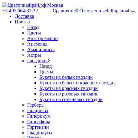
+7 495 664-37-32
Сравнение
0
Отложенные
0
Корзина
0
Доставка
Цветы
Назад
Цветы
Альстромерии
Анемоны
Амариллисы
Астры
Гвоздики
Назад
Цветы
Букеты из белых гвоздик
Букеты из белых и красных гвоздик
Букеты из красных гвоздик
Букеты из розовых гвоздик
Букеты из сиреневых гвоздик
Герберы
Гиацинты
Гиперикум
Гипсофила
Гортензии
Гладиолусы