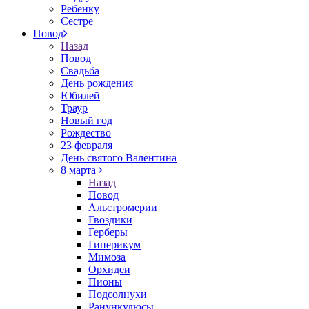
Ребенку
Сестре
Повод
Назад
Повод
Свадьба
День рождения
Юбилей
Траур
Новый год
Рождество
23 февраля
День святого Валентина
8 марта
Назад
Повод
Альстромерии
Гвоздики
Герберы
Гиперикум
Мимоза
Орхидеи
Пионы
Подсолнухи
Ранункулюсы