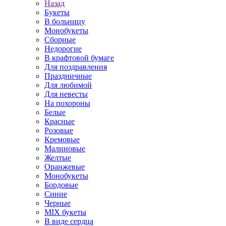
Назад
Букеты
В больницу
Монобукеты
Сборные
Недорогие
В крафтовой бумаге
Для поздравления
Праздничные
Для любимой
Для невесты
На похороны
Белые
Красные
Розовые
Кремовые
Малиновые
Желтые
Оранжевые
Монобукеты
Бордовые
Синие
Черные
MIX букеты
В виде сердца