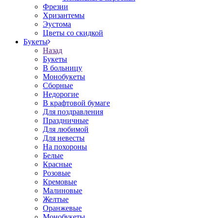
Фрезии
Хризантемы
Эустома
Цветы со скидкой
Букеты
Назад
Букеты
В больницу
Монобукеты
Сборные
Недорогие
В крафтовой бумаге
Для поздравления
Праздничные
Для любимой
Для невесты
На похороны
Белые
Красные
Розовые
Кремовые
Малиновые
Желтые
Оранжевые
Монобукеты