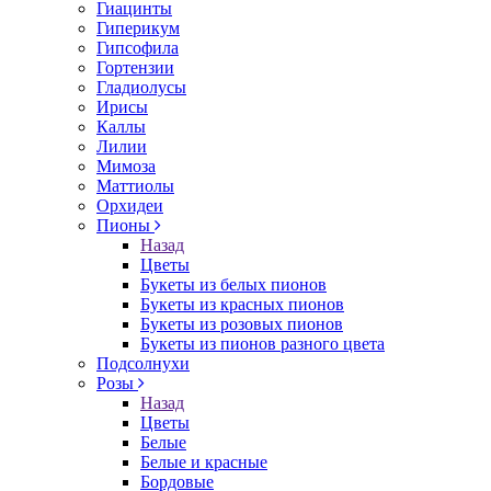
Гиацинты
Гиперикум
Гипсофила
Гортензии
Гладиолусы
Ирисы
Каллы
Лилии
Мимоза
Маттиолы
Орхидеи
Пионы
Назад
Цветы
Букеты из белых пионов
Букеты из красных пионов
Букеты из розовых пионов
Букеты из пионов разного цвета
Подсолнухи
Розы
Назад
Цветы
Белые
Белые и красные
Бордовые