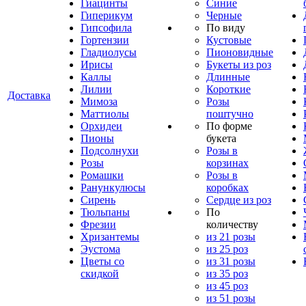
Гиацинты
Синие
Гиперикум
Черные
Гипсофила
По виду
Гортензии
Кустовые
Гладиолусы
Пионовидные
Ирисы
Букеты из роз
Каллы
Длинные
Лилии
Короткие
Доставка
Мимоза
Розы
Маттиолы
поштучно
Орхидеи
По форме
Пионы
букета
Подсолнухи
Розы в
Розы
корзинах
Ромашки
Розы в
Ранункулюсы
коробках
Сирень
Сердце из роз
Тюльпаны
По
Фрезии
количеству
Хризантемы
из 21 розы
Эустома
из 25 роз
Цветы со
из 31 розы
скидкой
из 35 роз
из 45 роз
из 51 розы