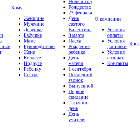
Новый год
Рождество
Кому
23 февраля
Женщине
День
О компании
Мужчине
святого
Девушке
Валентина
Условия
ки
Бабушке
8 марта
оплаты
ы
Маме
Пасха
Условия
Конт
чные
Руководителю
Рождение
доставки
ы
Жене
ребенка
Условия
Коллеге
День
возврата
Подруге
матери
Контакты
Ребенку
1 сентября
Сестре
Последний
звонок
Выпускной
Первое
свидание
Татьянин
день
День
учителя