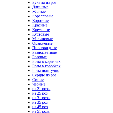
Букеты из роз
Длинные
Желтые
Коралловые
Короткие
Красные
Кремовые
Кустовые
Малиновые
Оранжевые
Пионовидные
Разноцветные
Розовые
Розы в корзинах
Розы в коробках
Розы поштучно
Сердце из роз
Синие
Черные
из 21 розы
из 25 роз
из 31 розы
из 35 роз
из 45 роз
из 51 розы