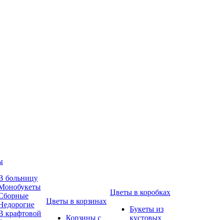
ы
В больницу
Монобукеты
Цветы в коробках
Сборные
Цветы в корзинах
Недорогие
Букеты из
В крафтовой
Корзины с
кустовых