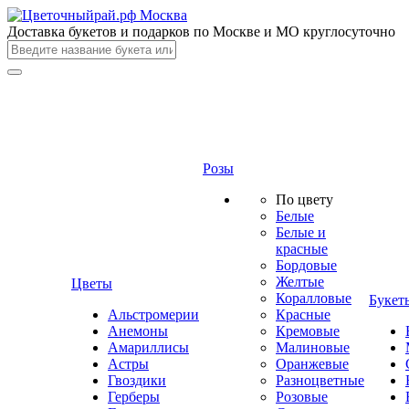
Доставка букетов и подарков по Москве и МО круглосуточно
Розы
По цвету
Белые
Белые и
красные
Бордовые
Желтые
Цветы
Коралловые
Букет
Альстромерии
Красные
Анемоны
Кремовые
Амариллисы
Малиновые
Астры
Оранжевые
Гвоздики
Разноцветные
Герберы
Розовые