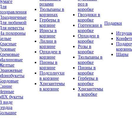
бумаге
розами
роз в
Для
Тюльпаны в
коробке
поздравления
корзинах
Гвоздики в
Праздничные
Герберы в
коробке
Для любимой
Подарки
корзине
Гортензии в
Для невесты
Ирисы в
коробке
На похороны
Игруш
корзине
Орхидеи в
Белые
Конфет
Лилии в
коробке
Красные
Подаро
корзине
Розы в
Розовые
корзин
Орхидеи в
коробке
Кремовые
Шары
корзине
Тюльпаны в
Малиновые
Пионы в
коробке
Желтые
корзине
Пионы в
Оранжевые
Подсолнухи
коробке
Монобукеты
в корзине
Герберы в
Бордовые
Хризантемы
коробке
Синие
в корзине
Хризантемы
Черные
в коробке
MIX букеты
В виде
сердца
Большие