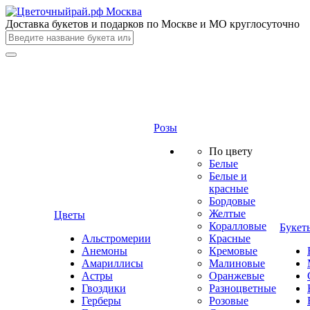
Доставка букетов и подарков по Москве и МО круглосуточно
Розы
По цвету
Белые
Белые и
красные
Бордовые
Желтые
Цветы
Коралловые
Букет
Альстромерии
Красные
Анемоны
Кремовые
Амариллисы
Малиновые
Астры
Оранжевые
Гвоздики
Разноцветные
Герберы
Розовые