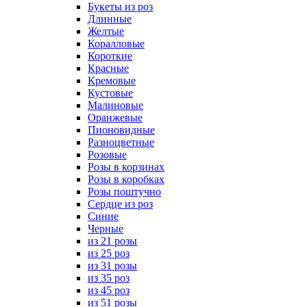
Букеты из роз
Длинные
Желтые
Коралловые
Короткие
Красные
Кремовые
Кустовые
Малиновые
Оранжевые
Пионовидные
Разноцветные
Розовые
Розы в корзинах
Розы в коробках
Розы поштучно
Сердце из роз
Синие
Черные
из 21 розы
из 25 роз
из 31 розы
из 35 роз
из 45 роз
из 51 розы