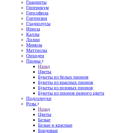
Гиацинты
Гиперикум
Гипсофила
Гортензии
Гладиолусы
Ирисы
Каллы
Лилии
Мимоза
Маттиолы
Орхидеи
Пионы
Назад
Цветы
Букеты из белых пионов
Букеты из красных пионов
Букеты из розовых пионов
Букеты из пионов разного цвета
Подсолнухи
Розы
Назад
Цветы
Белые
Белые и красные
Бордовые