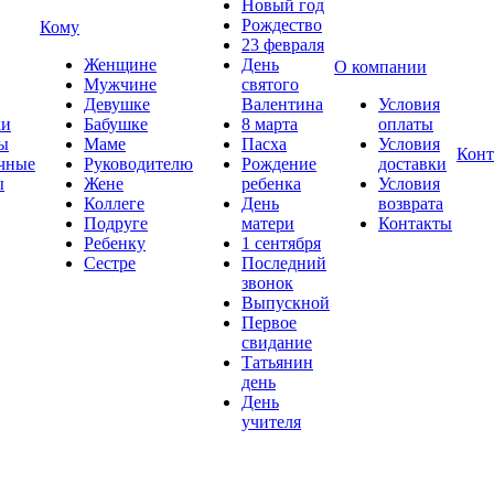
Новый год
Рождество
Кому
23 февраля
Женщине
День
О компании
Мужчине
святого
Девушке
Валентина
Условия
ки
Бабушке
8 марта
оплаты
ы
Маме
Пасха
Условия
Конт
чные
Руководителю
Рождение
доставки
ы
Жене
ребенка
Условия
Коллеге
День
возврата
Подруге
матери
Контакты
Ребенку
1 сентября
Сестре
Последний
звонок
Выпускной
Первое
свидание
Татьянин
день
День
учителя