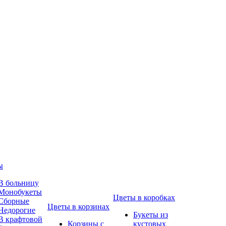
ы
В больницу
Монобукеты
Цветы в коробках
Сборные
Цветы в корзинах
Недорогие
Букеты из
В крафтовой
Корзины с
кустовых