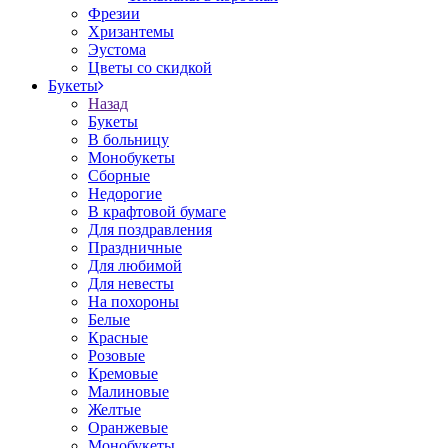
Фрезии
Хризантемы
Эустома
Цветы со скидкой
Букеты
Назад
Букеты
В больницу
Монобукеты
Сборные
Недорогие
В крафтовой бумаге
Для поздравления
Праздничные
Для любимой
Для невесты
На похороны
Белые
Красные
Розовые
Кремовые
Малиновые
Желтые
Оранжевые
Монобукеты