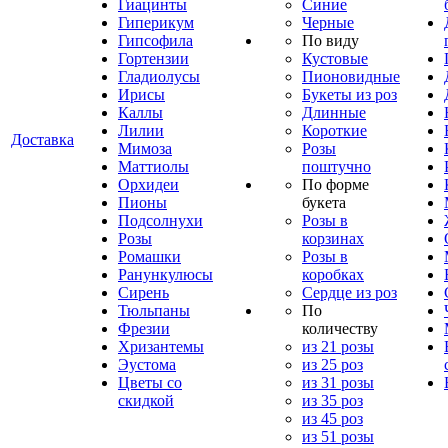
Гиацинты
Синие
Гиперикум
Черные
Гипсофила
По виду
Гортензии
Кустовые
Гладиолусы
Пионовидные
Ирисы
Букеты из роз
Каллы
Длинные
Лилии
Короткие
Доставка
Мимоза
Розы
Маттиолы
поштучно
Орхидеи
По форме
Пионы
букета
Подсолнухи
Розы в
Розы
корзинах
Ромашки
Розы в
Ранункулюсы
коробках
Сирень
Сердце из роз
Тюльпаны
По
Фрезии
количеству
Хризантемы
из 21 розы
Эустома
из 25 роз
Цветы со
из 31 розы
скидкой
из 35 роз
из 45 роз
из 51 розы