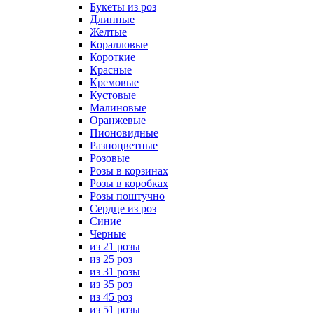
Букеты из роз
Длинные
Желтые
Коралловые
Короткие
Красные
Кремовые
Кустовые
Малиновые
Оранжевые
Пионовидные
Разноцветные
Розовые
Розы в корзинах
Розы в коробках
Розы поштучно
Сердце из роз
Синие
Черные
из 21 розы
из 25 роз
из 31 розы
из 35 роз
из 45 роз
из 51 розы