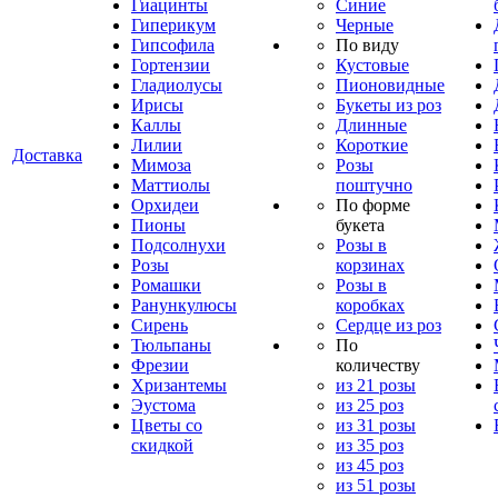
Гиацинты
Синие
Гиперикум
Черные
Гипсофила
По виду
Гортензии
Кустовые
Гладиолусы
Пионовидные
Ирисы
Букеты из роз
Каллы
Длинные
Лилии
Короткие
Доставка
Мимоза
Розы
Маттиолы
поштучно
Орхидеи
По форме
Пионы
букета
Подсолнухи
Розы в
Розы
корзинах
Ромашки
Розы в
Ранункулюсы
коробках
Сирень
Сердце из роз
Тюльпаны
По
Фрезии
количеству
Хризантемы
из 21 розы
Эустома
из 25 роз
Цветы со
из 31 розы
скидкой
из 35 роз
из 45 роз
из 51 розы