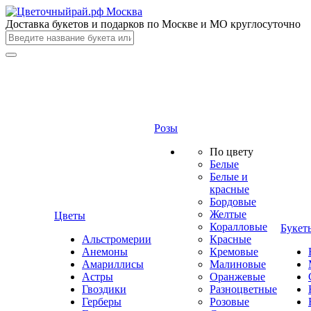
Доставка букетов и подарков по Москве и МО круглосуточно
Розы
По цвету
Белые
Белые и
красные
Бордовые
Желтые
Цветы
Коралловые
Букет
Альстромерии
Красные
Анемоны
Кремовые
Амариллисы
Малиновые
Астры
Оранжевые
Гвоздики
Разноцветные
Герберы
Розовые