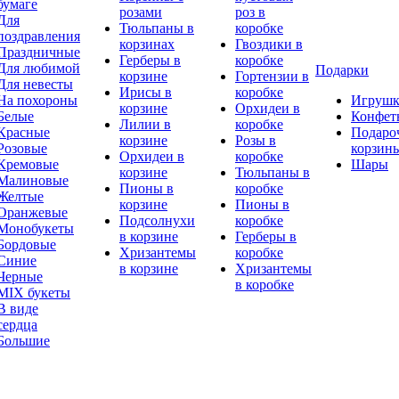
бумаге
розами
роз в
Для
Тюльпаны в
коробке
поздравления
корзинах
Гвоздики в
Праздничные
Герберы в
коробке
Для любимой
Подарки
корзине
Гортензии в
Для невесты
Ирисы в
коробке
На похороны
Игруш
корзине
Орхидеи в
Белые
Конфет
Лилии в
коробке
Красные
Подаро
корзине
Розы в
Розовые
корзин
Орхидеи в
коробке
Кремовые
Шары
корзине
Тюльпаны в
Малиновые
Пионы в
коробке
Желтые
корзине
Пионы в
Оранжевые
Подсолнухи
коробке
Монобукеты
в корзине
Герберы в
Бордовые
Хризантемы
коробке
Синие
в корзине
Хризантемы
Черные
в коробке
MIX букеты
В виде
сердца
Большие