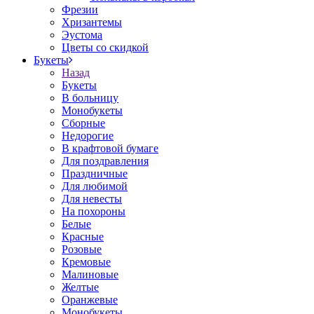
Фрезии
Хризантемы
Эустома
Цветы со скидкой
Букеты
Назад
Букеты
В больницу
Монобукеты
Сборные
Недорогие
В крафтовой бумаге
Для поздравления
Праздничные
Для любимой
Для невесты
На похороны
Белые
Красные
Розовые
Кремовые
Малиновые
Желтые
Оранжевые
Монобукеты