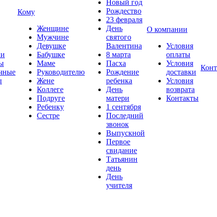
Новый год
Рождество
Кому
23 февраля
Женщине
День
О компании
Мужчине
святого
Девушке
Валентина
Условия
ки
Бабушке
8 марта
оплаты
ы
Маме
Пасха
Условия
Конт
чные
Руководителю
Рождение
доставки
ы
Жене
ребенка
Условия
Коллеге
День
возврата
Подруге
матери
Контакты
Ребенку
1 сентября
Сестре
Последний
звонок
Выпускной
Первое
свидание
Татьянин
день
День
учителя