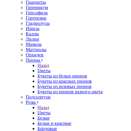
Гиацинты
Гиперикум
Гипсофила
Гортензии
Гладиолусы
Ирисы
Каллы
Лилии
Мимоза
Маттиолы
Орхидеи
Пионы
Назад
Цветы
Букеты из белых пионов
Букеты из красных пионов
Букеты из розовых пионов
Букеты из пионов разного цвета
Подсолнухи
Розы
Назад
Цветы
Белые
Белые и красные
Бордовые