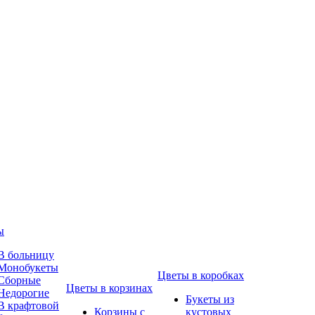
ы
В больницу
Монобукеты
Цветы в коробках
Сборные
Цветы в корзинах
Недорогие
Букеты из
В крафтовой
Корзины с
кустовых