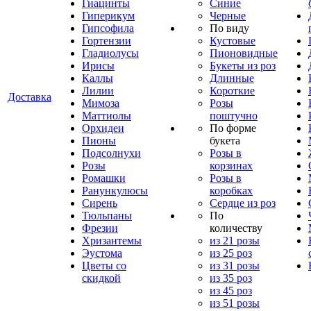
Гиацинты
Синие
Гиперикум
Черные
Гипсофила
По виду
Гортензии
Кустовые
Гладиолусы
Пионовидные
Ирисы
Букеты из роз
Каллы
Длинные
Лилии
Короткие
Доставка
Мимоза
Розы
Маттиолы
поштучно
Орхидеи
По форме
Пионы
букета
Подсолнухи
Розы в
Розы
корзинах
Ромашки
Розы в
Ранункулюсы
коробках
Сирень
Сердце из роз
Тюльпаны
По
Фрезии
количеству
Хризантемы
из 21 розы
Эустома
из 25 роз
Цветы со
из 31 розы
скидкой
из 35 роз
из 45 роз
из 51 розы