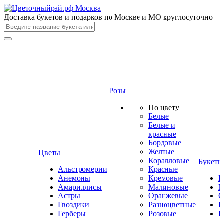
Доставка букетов и подарков по Москве и МО круглосуточно
Розы
По цвету
Белые
Белые и
красные
Бордовые
Желтые
Цветы
Коралловые
Букет
Альстромерии
Красные
Анемоны
Кремовые
Амариллисы
Малиновые
Астры
Оранжевые
Гвоздики
Разноцветные
Герберы
Розовые