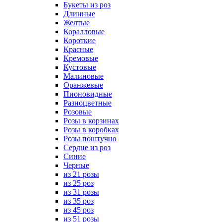
Букеты из роз
Длинные
Желтые
Коралловые
Короткие
Красные
Кремовые
Кустовые
Малиновые
Оранжевые
Пионовидные
Разноцветные
Розовые
Розы в корзинах
Розы в коробках
Розы поштучно
Сердце из роз
Синие
Черные
из 21 розы
из 25 роз
из 31 розы
из 35 роз
из 45 роз
из 51 розы