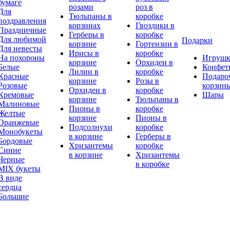
бумаге
розами
роз в
Для
Тюльпаны в
коробке
поздравления
корзинах
Гвоздики в
Праздничные
Герберы в
коробке
Для любимой
Подарки
корзине
Гортензии в
Для невесты
Ирисы в
коробке
На похороны
Игруш
корзине
Орхидеи в
Белые
Конфет
Лилии в
коробке
Красные
Подаро
корзине
Розы в
Розовые
корзин
Орхидеи в
коробке
Кремовые
Шары
корзине
Тюльпаны в
Малиновые
Пионы в
коробке
Желтые
корзине
Пионы в
Оранжевые
Подсолнухи
коробке
Монобукеты
в корзине
Герберы в
Бордовые
Хризантемы
коробке
Синие
в корзине
Хризантемы
Черные
в коробке
MIX букеты
В виде
сердца
Большие