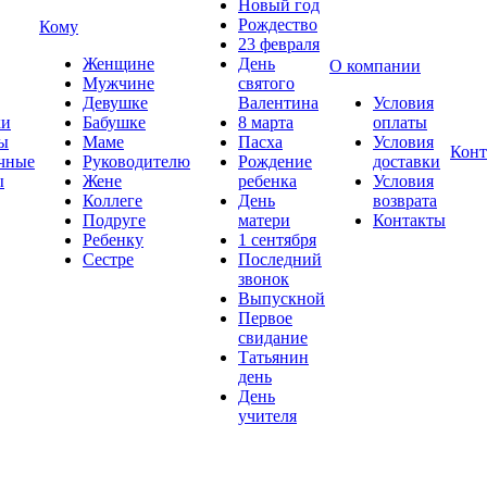
Новый год
Рождество
Кому
23 февраля
Женщине
День
О компании
Мужчине
святого
Девушке
Валентина
Условия
ки
Бабушке
8 марта
оплаты
ы
Маме
Пасха
Условия
Конт
чные
Руководителю
Рождение
доставки
ы
Жене
ребенка
Условия
Коллеге
День
возврата
Подруге
матери
Контакты
Ребенку
1 сентября
Сестре
Последний
звонок
Выпускной
Первое
свидание
Татьянин
день
День
учителя