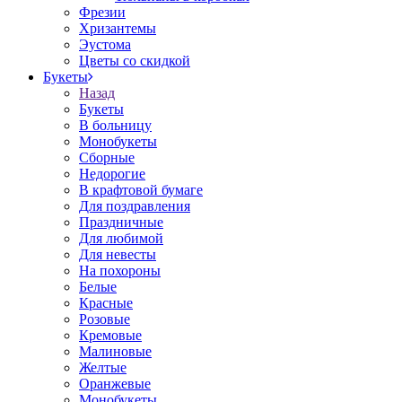
Фрезии
Хризантемы
Эустома
Цветы со скидкой
Букеты
Назад
Букеты
В больницу
Монобукеты
Сборные
Недорогие
В крафтовой бумаге
Для поздравления
Праздничные
Для любимой
Для невесты
На похороны
Белые
Красные
Розовые
Кремовые
Малиновые
Желтые
Оранжевые
Монобукеты