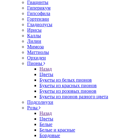
Гиацинты
Гиперикум
Гипсофила
Гортензии
Гладиолусы
Ирисы
Каллы
Лилии
Мимоза
Маттиолы
Орхидеи
Пионы
Назад
Цветы
Букеты из белых пионов
Букеты из красных пионов
Букеты из розовых пионов
Букеты из пионов разного цвета
Подсолнухи
Розы
Назад
Цветы
Белые
Белые и красные
Бордовые