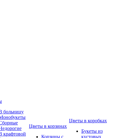
ы
В больницу
Монобукеты
Цветы в коробках
Сборные
Цветы в корзинах
Недорогие
Букеты из
В крафтовой
Корзины с
кустовых