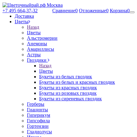
+7 495 664-37-32
Сравнение
0
Отложенные
0
Корзина
0
Доставка
Цветы
Назад
Цветы
Альстромерии
Анемоны
Амариллисы
Астры
Гвоздики
Назад
Цветы
Букеты из белых гвоздик
Букеты из белых и красных гвоздик
Букеты из красных гвоздик
Букеты из розовых гвоздик
Букеты из сиреневых гвоздик
Герберы
Гиацинты
Гиперикум
Гипсофила
Гортензии
Гладиолусы