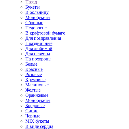
Назад
Букеты
В больницу
Монобукеты
Сборные
Недорогие
В крафтовой бумаге
Для поздравления
Праздничные
Для любимой
Для невесты
На похороны
Белые
Красные
Розовые
Кремовые
Малиновые
Желтые
Оранжевые
Монобукеты
Бордовые
Синие
Черные
MIX букеты
В виде сердца