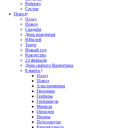
Ребенку
Сестре
Повод
Назад
Повод
Свадьба
День рождения
Юбилей
Траур
Новый год
Рождество
23 февраля
День святого Валентина
8 марта
Назад
Повод
Альстромерии
Гвоздики
Герберы
Гиперикум
Мимоза
Орхидеи
Пионы
Подсолнухи
Ранункулюсы