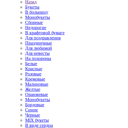
Назад
Букеты
В больницу
Монобукеты
Сборные
Недорогие
В крафтовой бумаге
Для поздравления
Праздничные
Для любимой
Для невесты
На похороны
Белые
Красные
Розовые
Кремовые
Малиновые
Желтые
Оранжевые
Монобукеты
Бордовые
Синие
Черные
MIX букеты
В виде сердца