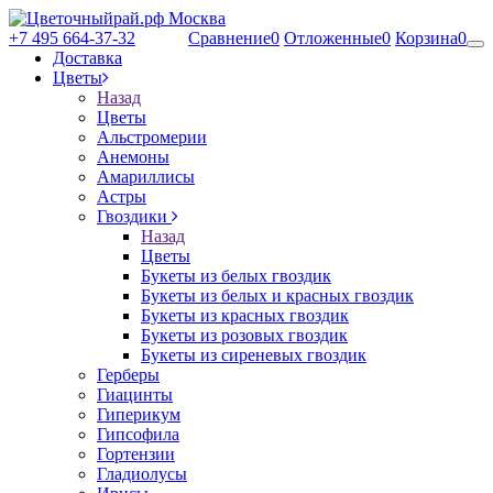
+7 495 664-37-32
Сравнение
0
Отложенные
0
Корзина
0
Доставка
Цветы
Назад
Цветы
Альстромерии
Анемоны
Амариллисы
Астры
Гвоздики
Назад
Цветы
Букеты из белых гвоздик
Букеты из белых и красных гвоздик
Букеты из красных гвоздик
Букеты из розовых гвоздик
Букеты из сиреневых гвоздик
Герберы
Гиацинты
Гиперикум
Гипсофила
Гортензии
Гладиолусы