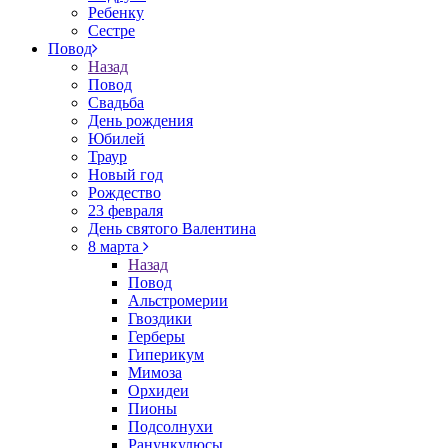
Ребенку
Сестре
Повод
Назад
Повод
Свадьба
День рождения
Юбилей
Траур
Новый год
Рождество
23 февраля
День святого Валентина
8 марта
Назад
Повод
Альстромерии
Гвоздики
Герберы
Гиперикум
Мимоза
Орхидеи
Пионы
Подсолнухи
Ранункулюсы