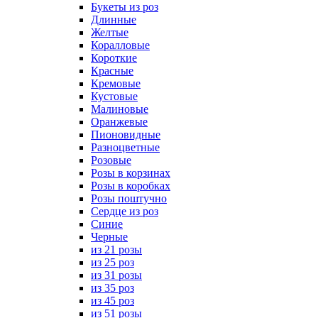
Букеты из роз
Длинные
Желтые
Коралловые
Короткие
Красные
Кремовые
Кустовые
Малиновые
Оранжевые
Пионовидные
Разноцветные
Розовые
Розы в корзинах
Розы в коробках
Розы поштучно
Сердце из роз
Синие
Черные
из 21 розы
из 25 роз
из 31 розы
из 35 роз
из 45 роз
из 51 розы