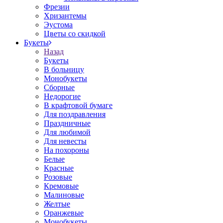
Фрезии
Хризантемы
Эустома
Цветы со скидкой
Букеты
Назад
Букеты
В больницу
Монобукеты
Сборные
Недорогие
В крафтовой бумаге
Для поздравления
Праздничные
Для любимой
Для невесты
На похороны
Белые
Красные
Розовые
Кремовые
Малиновые
Желтые
Оранжевые
Монобукеты