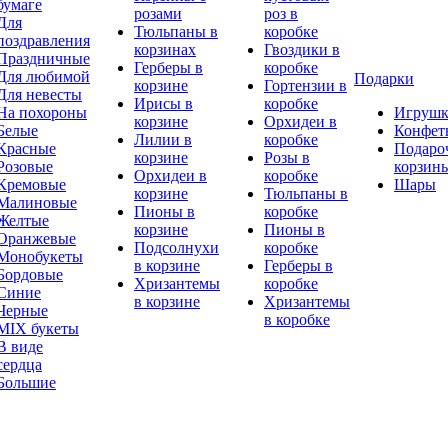
бумаге
розами
роз в
Для
Тюльпаны в
коробке
поздравления
корзинах
Гвоздики в
Праздничные
Герберы в
коробке
Для любимой
Подарки
корзине
Гортензии в
Для невесты
Ирисы в
коробке
На похороны
Игруш
корзине
Орхидеи в
Белые
Конфет
Лилии в
коробке
Красные
Подаро
корзине
Розы в
Розовые
корзин
Орхидеи в
коробке
Кремовые
Шары
корзине
Тюльпаны в
Малиновые
Пионы в
коробке
Желтые
корзине
Пионы в
Оранжевые
Подсолнухи
коробке
Монобукеты
в корзине
Герберы в
Бордовые
Хризантемы
коробке
Синие
в корзине
Хризантемы
Черные
в коробке
MIX букеты
В виде
сердца
Большие