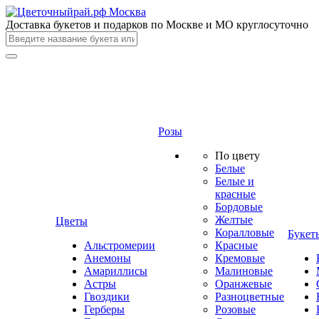
Доставка букетов и подарков по Москве и МО круглосуточно
Розы
По цвету
Белые
Белые и
красные
Бордовые
Желтые
Цветы
Коралловые
Букет
Альстромерии
Красные
Анемоны
Кремовые
Амариллисы
Малиновые
Астры
Оранжевые
Гвоздики
Разноцветные
Герберы
Розовые