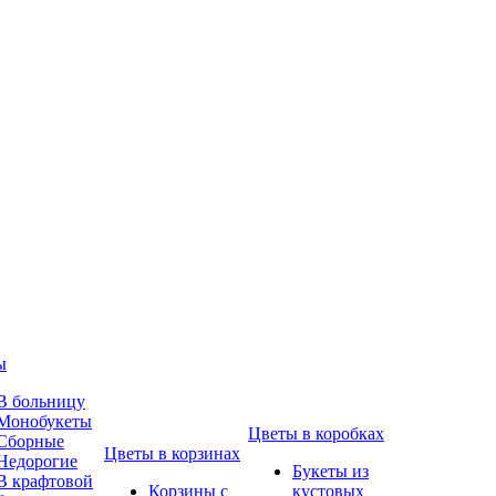
ы
В больницу
Монобукеты
Цветы в коробках
Сборные
Цветы в корзинах
Недорогие
Букеты из
В крафтовой
Корзины с
кустовых