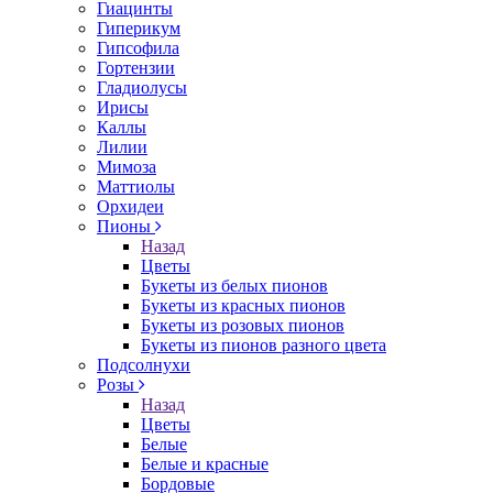
Гиацинты
Гиперикум
Гипсофила
Гортензии
Гладиолусы
Ирисы
Каллы
Лилии
Мимоза
Маттиолы
Орхидеи
Пионы
Назад
Цветы
Букеты из белых пионов
Букеты из красных пионов
Букеты из розовых пионов
Букеты из пионов разного цвета
Подсолнухи
Розы
Назад
Цветы
Белые
Белые и красные
Бордовые