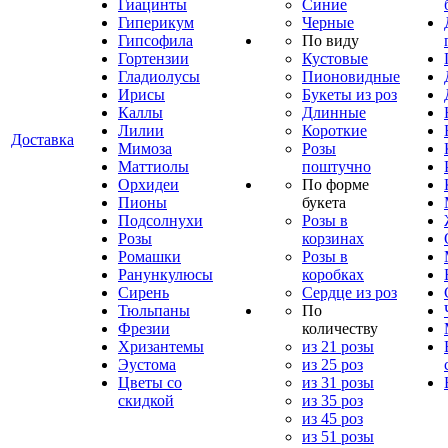
Гиацинты
Синие
Гиперикум
Черные
Гипсофила
По виду
Гортензии
Кустовые
Гладиолусы
Пионовидные
Ирисы
Букеты из роз
Каллы
Длинные
Лилии
Короткие
Доставка
Мимоза
Розы
Маттиолы
поштучно
Орхидеи
По форме
Пионы
букета
Подсолнухи
Розы в
Розы
корзинах
Ромашки
Розы в
Ранункулюсы
коробках
Сирень
Сердце из роз
Тюльпаны
По
Фрезии
количеству
Хризантемы
из 21 розы
Эустома
из 25 роз
Цветы со
из 31 розы
скидкой
из 35 роз
из 45 роз
из 51 розы