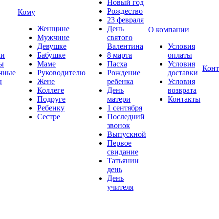
Новый год
Рождество
Кому
23 февраля
Женщине
День
О компании
Мужчине
святого
Девушке
Валентина
Условия
ки
Бабушке
8 марта
оплаты
ы
Маме
Пасха
Условия
Конт
чные
Руководителю
Рождение
доставки
ы
Жене
ребенка
Условия
Коллеге
День
возврата
Подруге
матери
Контакты
Ребенку
1 сентября
Сестре
Последний
звонок
Выпускной
Первое
свидание
Татьянин
день
День
учителя