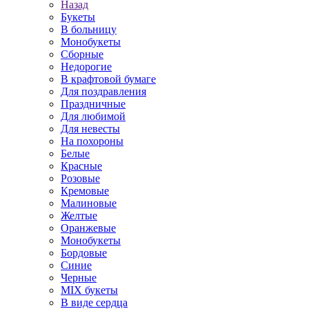
Назад
Букеты
В больницу
Монобукеты
Сборные
Недорогие
В крафтовой бумаге
Для поздравления
Праздничные
Для любимой
Для невесты
На похороны
Белые
Красные
Розовые
Кремовые
Малиновые
Желтые
Оранжевые
Монобукеты
Бордовые
Синие
Черные
MIX букеты
В виде сердца