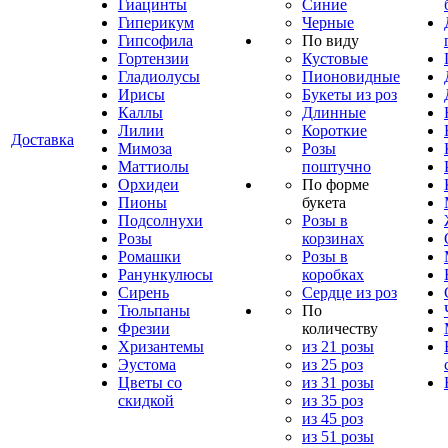
Гиацинты
Синие
Гиперикум
Черные
Гипсофила
По виду
Гортензии
Кустовые
Гладиолусы
Пионовидные
Ирисы
Букеты из роз
Каллы
Длинные
Лилии
Короткие
Доставка
Мимоза
Розы
Маттиолы
поштучно
Орхидеи
По форме
Пионы
букета
Подсолнухи
Розы в
Розы
корзинах
Ромашки
Розы в
Ранункулюсы
коробках
Сирень
Сердце из роз
Тюльпаны
По
Фрезии
количеству
Хризантемы
из 21 розы
Эустома
из 25 роз
Цветы со
из 31 розы
скидкой
из 35 роз
из 45 роз
из 51 розы