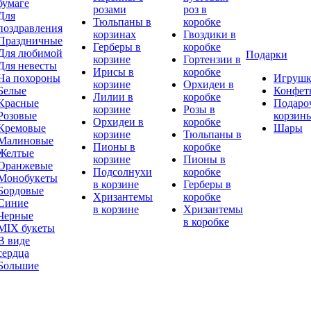
бумаге
розами
роз в
Для
Тюльпаны в
коробке
поздравления
корзинах
Гвоздики в
Праздничные
Герберы в
коробке
Для любимой
Подарки
корзине
Гортензии в
Для невесты
Ирисы в
коробке
На похороны
Игруш
корзине
Орхидеи в
Белые
Конфет
Лилии в
коробке
Красные
Подаро
корзине
Розы в
Розовые
корзин
Орхидеи в
коробке
Кремовые
Шары
корзине
Тюльпаны в
Малиновые
Пионы в
коробке
Желтые
корзине
Пионы в
Оранжевые
Подсолнухи
коробке
Монобукеты
в корзине
Герберы в
Бордовые
Хризантемы
коробке
Синие
в корзине
Хризантемы
Черные
в коробке
MIX букеты
В виде
сердца
Большие