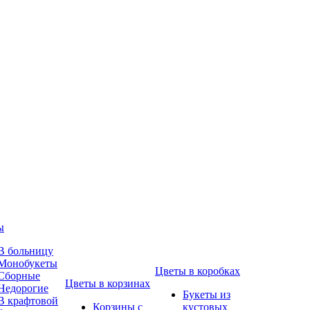
ы
В больницу
Монобукеты
Цветы в коробках
Сборные
Цветы в корзинах
Недорогие
Букеты из
В крафтовой
Корзины с
кустовых