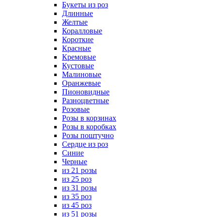
Букеты из роз
Длинные
Желтые
Коралловые
Короткие
Красные
Кремовые
Кустовые
Малиновые
Оранжевые
Пионовидные
Разноцветные
Розовые
Розы в корзинах
Розы в коробках
Розы поштучно
Сердце из роз
Синие
Черные
из 21 розы
из 25 роз
из 31 розы
из 35 роз
из 45 роз
из 51 розы