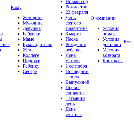
Новый год
Рождество
Кому
23 февраля
Женщине
День
О компании
Мужчине
святого
Девушке
Валентина
Условия
ки
Бабушке
8 марта
оплаты
ы
Маме
Пасха
Условия
Конт
чные
Руководителю
Рождение
доставки
ы
Жене
ребенка
Условия
Коллеге
День
возврата
Подруге
матери
Контакты
Ребенку
1 сентября
Сестре
Последний
звонок
Выпускной
Первое
свидание
Татьянин
день
День
учителя