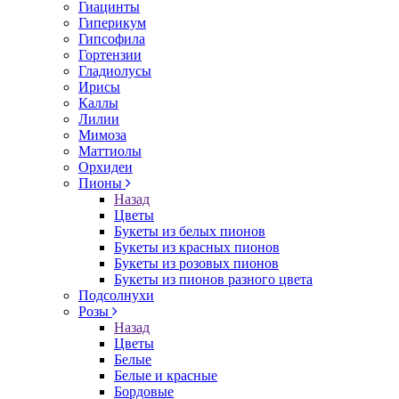
Гиацинты
Гиперикум
Гипсофила
Гортензии
Гладиолусы
Ирисы
Каллы
Лилии
Мимоза
Маттиолы
Орхидеи
Пионы
Назад
Цветы
Букеты из белых пионов
Букеты из красных пионов
Букеты из розовых пионов
Букеты из пионов разного цвета
Подсолнухи
Розы
Назад
Цветы
Белые
Белые и красные
Бордовые