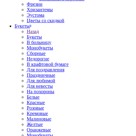
Фрезии
Хризантемы
Эустома
Цветы со скидкой
Букеты
Назад
Букеты
В больницу
Монобукеты
Сборные
Недорогие
В крафтовой бумаге
Для поздравления
Праздничные
Для любимой
Для невесты
На похороны
Белые
Красные
Розовые
Кремовые
Малиновые
Желтые
Оранжевые
Монобукеты