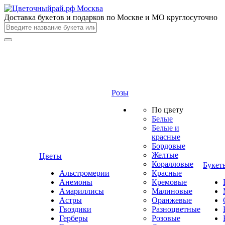
Доставка букетов и подарков по Москве и МО круглосуточно
Розы
По цвету
Белые
Белые и
красные
Бордовые
Желтые
Цветы
Коралловые
Букет
Альстромерии
Красные
Анемоны
Кремовые
Амариллисы
Малиновые
Астры
Оранжевые
Гвоздики
Разноцветные
Герберы
Розовые