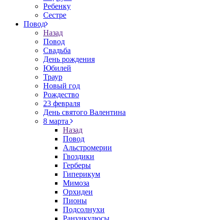
Ребенку
Сестре
Повод
Назад
Повод
Свадьба
День рождения
Юбилей
Траур
Новый год
Рождество
23 февраля
День святого Валентина
8 марта
Назад
Повод
Альстромерии
Гвоздики
Герберы
Гиперикум
Мимоза
Орхидеи
Пионы
Подсолнухи
Ранункулюсы