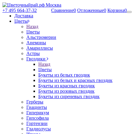
+7 495 664-37-32
Сравнение
0
Отложенные
0
Корзина
0
Доставка
Цветы
Назад
Цветы
Альстромерии
Анемоны
Амариллисы
Астры
Гвоздики
Назад
Цветы
Букеты из белых гвоздик
Букеты из белых и красных гвоздик
Букеты из красных гвоздик
Букеты из розовых гвоздик
Букеты из сиреневых гвоздик
Герберы
Гиацинты
Гиперикум
Гипсофила
Гортензии
Гладиолусы