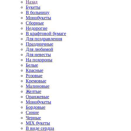
Назад
Букеты
В больницу
Монобукеты
Сборные
Недорогие
В крафтовой бумаге
Для поздравления
Праздничные
Для любимой
Для невесты
На похороны
Белые
Красные
Розовые
Кремовые
Малиновые
Желтые
Оранжевые
Монобукеты
Бордовые
Синие
Черные
MIX букеты
В виде сердца