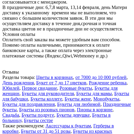
согласовывается с менеджером.
В праздничные дни: 6,7,8 марта, 13,14 февраля, день Матери
доставку к указанному времени мы не выполняем, что
связано с большим количеством заявок. В эти дни мы
осуществляем доставку в течение дня,срочная и точная
доставка цветов не в праздничные дни не осуществляется.
Условия оплаты
Оплатить свой заказы вы можете удобным вам способом.
Помимо оплаты наличными, принимаются к оплате
банковские карты, а также оплата через электронные
платежные системы (Яндекс,Qiwi,Webmoney и др.)
Отзывы
Разделы товара:
Цветы в корзинах
,
от 7000 до 10 000 рублей
,
День рождения
,
Букет от 7 до 17 цветков
,
Рождение ребенка
,
Юбилей
,
Первое свидание
,
Розовые букеты
,
Букеты для
женщин
,
Букеты для руководителя
,
Букеты для мамы
,
Букеты
для бабушки
,
Букеты коллеге
,
Букеты жене
,
Монобукеты
,
Букеты для поздравления
,
Букеты для любимой
,
Праздничные
букеты
,
Букеты из розовых пионов
,
Пионы в корзине
,
Свадьба
,
Букеты подруге
,
Букеты девушке
,
Букеты в
больницу
,
Букеты сестре
Также рекомендуем:
Аксессуары к букетам
,
Герберы в
коробке
,
Букеты от 31 до 51 розы
,
Букеты из красных