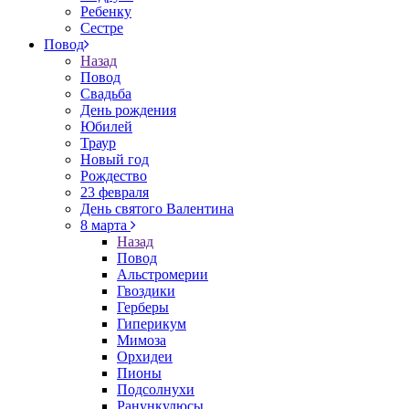
Ребенку
Сестре
Повод
Назад
Повод
Свадьба
День рождения
Юбилей
Траур
Новый год
Рождество
23 февраля
День святого Валентина
8 марта
Назад
Повод
Альстромерии
Гвоздики
Герберы
Гиперикум
Мимоза
Орхидеи
Пионы
Подсолнухи
Ранункулюсы