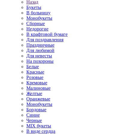
Назад
Букеты
В больницу
Монобукеты
Сборные
Недорогие
В крафтовой бумаге
Для поздравления
Праздничные
Для любимой
Для невесты
На похороны
Белые
Красные
Розовые
Кремовые
Малиновые
Желтые
Оранжевые
Монобукеты
Бордовые
Синие
Черные
MIX букеты
В виде сердца