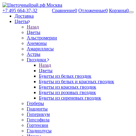
+7 495 664-37-32
Сравнение
0
Отложенные
0
Корзина
0
Доставка
Цветы
Назад
Цветы
Альстромерии
Анемоны
Амариллисы
Астры
Гвоздики
Назад
Цветы
Букеты из белых гвоздик
Букеты из белых и красных гвоздик
Букеты из красных гвоздик
Букеты из розовых гвоздик
Букеты из сиреневых гвоздик
Герберы
Гиацинты
Гиперикум
Гипсофила
Гортензии
Гладиолусы