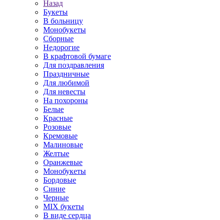
Назад
Букеты
В больницу
Монобукеты
Сборные
Недорогие
В крафтовой бумаге
Для поздравления
Праздничные
Для любимой
Для невесты
На похороны
Белые
Красные
Розовые
Кремовые
Малиновые
Желтые
Оранжевые
Монобукеты
Бордовые
Синие
Черные
MIX букеты
В виде сердца