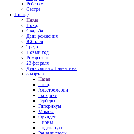
Ребенку
Сестре
Повод
Назад
Повод
Свадьба
День рождения
Юбилей
Траур
Новый год
Рождество
23 февраля
День святого Валентина
8 марта
Назад
Повод
Альстромерии
Гвоздики
Герберы
Гиперикум
Мимоза
Орхидеи
Пионы
Подсолнухи
Ранункулюсы