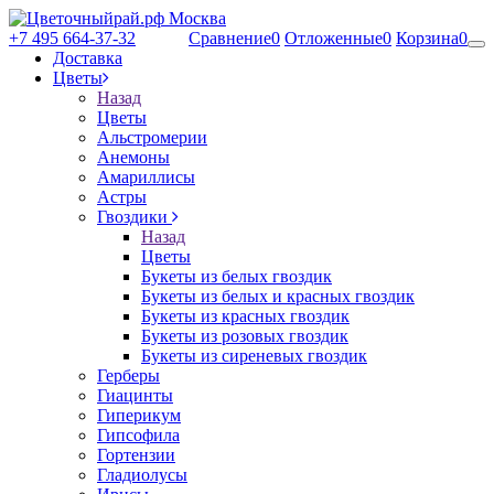
+7 495 664-37-32
Сравнение
0
Отложенные
0
Корзина
0
Доставка
Цветы
Назад
Цветы
Альстромерии
Анемоны
Амариллисы
Астры
Гвоздики
Назад
Цветы
Букеты из белых гвоздик
Букеты из белых и красных гвоздик
Букеты из красных гвоздик
Букеты из розовых гвоздик
Букеты из сиреневых гвоздик
Герберы
Гиацинты
Гиперикум
Гипсофила
Гортензии
Гладиолусы