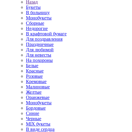
Назад
Букеты
В больницу
Монобукеты
Сборные
Недорогие
В крафтовой бумаге
Для поздравления
Праздничные
Для любимой
Для невесты
На похороны
Белые
Красные
Розовые
Кремовые
Малиновые
Желтые
Оранжевые
Монобукеты
Бордовые
Синие
Черные
MIX букеты
В виде сердца