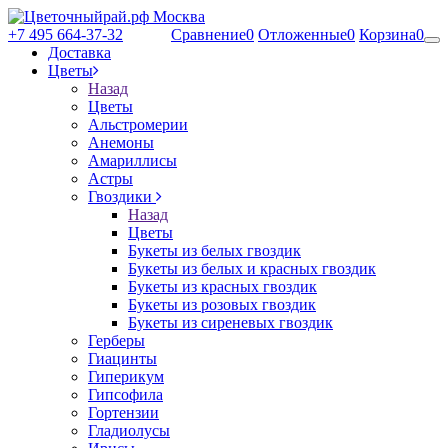
+7 495 664-37-32
Сравнение
0
Отложенные
0
Корзина
0
Доставка
Цветы
Назад
Цветы
Альстромерии
Анемоны
Амариллисы
Астры
Гвоздики
Назад
Цветы
Букеты из белых гвоздик
Букеты из белых и красных гвоздик
Букеты из красных гвоздик
Букеты из розовых гвоздик
Букеты из сиреневых гвоздик
Герберы
Гиацинты
Гиперикум
Гипсофила
Гортензии
Гладиолусы