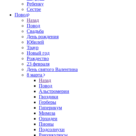
Ребенку
Сестре
Повод
Назад
Повод
Свадьба
День рождения
Юбилей
Траур
Новый год
Рождество
23 февраля
День святого Валентина
8 марта
Назад
Повод
Альстромерии
Гвоздики
Герберы
Гиперикум
Мимоза
Орхидеи
Пионы
Подсолнухи
Ранункулюсы