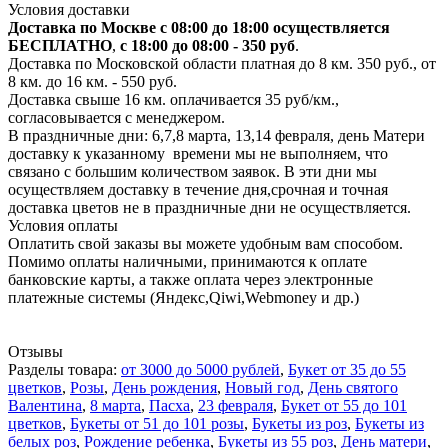
Условия доставки
Доставка по Москве с 08:00 до 18:00 осуществляется
БЕСПЛАТНО
,
с 18:00 до 08:00 - 350 руб
.
Доставка по Московской области платная до 8 км. 350 руб., от
8 км. до 16 км. - 550 руб.
Доставка свыше 16 км. оплачивается 35 руб/км.,
согласовывается с менеджером.
В праздничные дни: 6,7,8 марта, 13,14 февраля, день Матери
доставку к указанному времени мы не выполняем, что
связано с большим количеством заявок. В эти дни мы
осуществляем доставку в течение дня,срочная и точная
доставка цветов не в праздничные дни не осуществляется.
Условия оплаты
Оплатить свой заказы вы можете удобным вам способом.
Помимо оплаты наличными, принимаются к оплате
банковские карты, а также оплата через электронные
платежные системы (Яндекс,Qiwi,Webmoney и др.)
Отзывы
Разделы товара:
от 3000 до 5000 рублей
,
Букет от 35 до 55
цветков
,
Розы
,
День рождения
,
Новый год
,
День святого
Валентина
,
8 марта
,
Пасха
,
23 февраля
,
Букет от 55 до 101
цветков
,
Букеты от 51 до 101 розы
,
Букеты из роз
,
Букеты из
белых роз
,
Рождение ребенка
,
Букеты из 55 роз
,
День матери
,