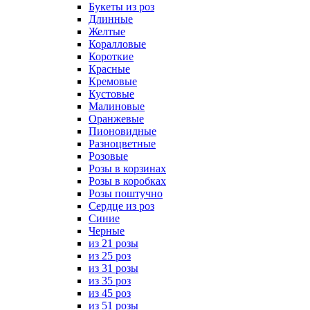
Букеты из роз
Длинные
Желтые
Коралловые
Короткие
Красные
Кремовые
Кустовые
Малиновые
Оранжевые
Пионовидные
Разноцветные
Розовые
Розы в корзинах
Розы в коробках
Розы поштучно
Сердце из роз
Синие
Черные
из 21 розы
из 25 роз
из 31 розы
из 35 роз
из 45 роз
из 51 розы