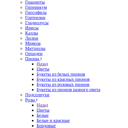
Гиацинты
Гиперикум
Гипсофила
Гортензии
Гладиолусы
Ирисы
Каллы
Лилии
Мимоза
Маттиолы
Орхидеи
Пионы
Назад
Цветы
Букеты из белых пионов
Букеты из красных пионов
Букеты из розовых пионов
Букеты из пионов разного цвета
Подсолнухи
Розы
Назад
Цветы
Белые
Белые и красные
Бордовые