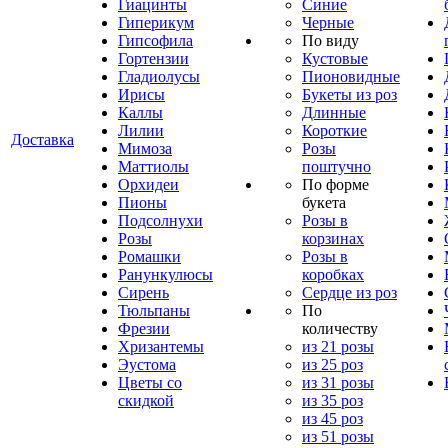
Гиацинты
Синие
Гиперикум
Черные
Гипсофила
По виду
Гортензии
Кустовые
Гладиолусы
Пионовидные
Ирисы
Букеты из роз
Каллы
Длинные
Лилии
Короткие
Доставка
Мимоза
Розы
Маттиолы
поштучно
Орхидеи
По форме
Пионы
букета
Подсолнухи
Розы в
Розы
корзинах
Ромашки
Розы в
Ранункулюсы
коробках
Сирень
Сердце из роз
Тюльпаны
По
Фрезии
количеству
Хризантемы
из 21 розы
Эустома
из 25 роз
Цветы со
из 31 розы
скидкой
из 35 роз
из 45 роз
из 51 розы