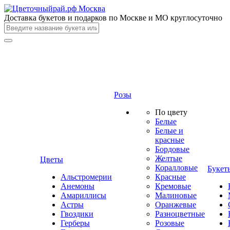
Доставка букетов и подарков по Москве и МО круглосуточно
Розы
По цвету
Белые
Белые и
красные
Бордовые
Желтые
Цветы
Коралловые
Букет
Альстромерии
Красные
Анемоны
Кремовые
Амариллисы
Малиновые
Астры
Оранжевые
Гвоздики
Разноцветные
Герберы
Розовые