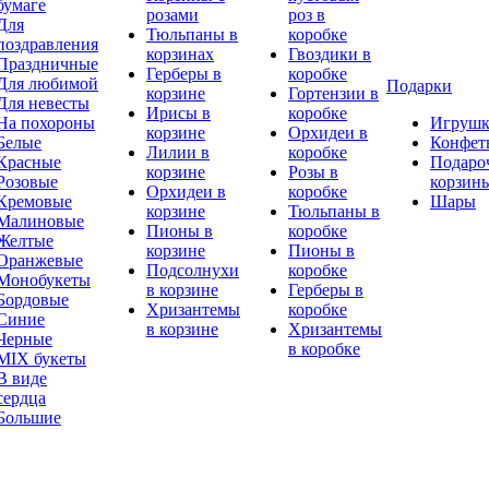
бумаге
розами
роз в
Для
Тюльпаны в
коробке
поздравления
корзинах
Гвоздики в
Праздничные
Герберы в
коробке
Для любимой
Подарки
корзине
Гортензии в
Для невесты
Ирисы в
коробке
На похороны
Игруш
корзине
Орхидеи в
Белые
Конфет
Лилии в
коробке
Красные
Подаро
корзине
Розы в
Розовые
корзин
Орхидеи в
коробке
Кремовые
Шары
корзине
Тюльпаны в
Малиновые
Пионы в
коробке
Желтые
корзине
Пионы в
Оранжевые
Подсолнухи
коробке
Монобукеты
в корзине
Герберы в
Бордовые
Хризантемы
коробке
Синие
в корзине
Хризантемы
Черные
в коробке
MIX букеты
В виде
сердца
Большие