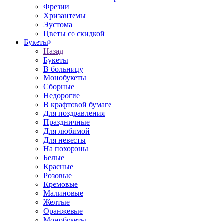
Фрезии
Хризантемы
Эустома
Цветы со скидкой
Букеты
Назад
Букеты
В больницу
Монобукеты
Сборные
Недорогие
В крафтовой бумаге
Для поздравления
Праздничные
Для любимой
Для невесты
На похороны
Белые
Красные
Розовые
Кремовые
Малиновые
Желтые
Оранжевые
Монобукеты