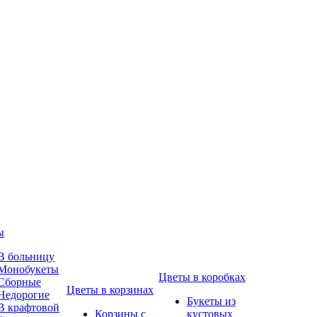
ы
В больницу
Монобукеты
Цветы в коробках
Сборные
Цветы в корзинах
Недорогие
Букеты из
В крафтовой
Корзины с
кустовых