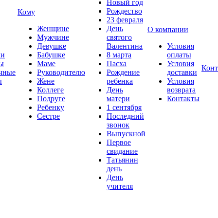
Новый год
Рождество
Кому
23 февраля
Женщине
День
О компании
Мужчине
святого
Девушке
Валентина
Условия
ки
Бабушке
8 марта
оплаты
ы
Маме
Пасха
Условия
Конт
чные
Руководителю
Рождение
доставки
ы
Жене
ребенка
Условия
Коллеге
День
возврата
Подруге
матери
Контакты
Ребенку
1 сентября
Сестре
Последний
звонок
Выпускной
Первое
свидание
Татьянин
день
День
учителя