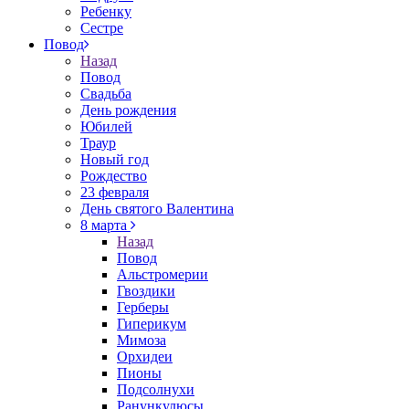
Ребенку
Сестре
Повод
Назад
Повод
Свадьба
День рождения
Юбилей
Траур
Новый год
Рождество
23 февраля
День святого Валентина
8 марта
Назад
Повод
Альстромерии
Гвоздики
Герберы
Гиперикум
Мимоза
Орхидеи
Пионы
Подсолнухи
Ранункулюсы