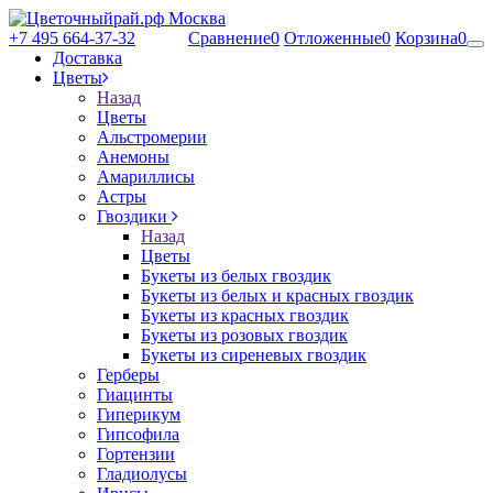
+7 495 664-37-32
Сравнение
0
Отложенные
0
Корзина
0
Доставка
Цветы
Назад
Цветы
Альстромерии
Анемоны
Амариллисы
Астры
Гвоздики
Назад
Цветы
Букеты из белых гвоздик
Букеты из белых и красных гвоздик
Букеты из красных гвоздик
Букеты из розовых гвоздик
Букеты из сиреневых гвоздик
Герберы
Гиацинты
Гиперикум
Гипсофила
Гортензии
Гладиолусы