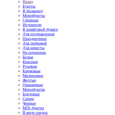
Назад
Букеты
В больницу
Монобукеты
Сборные
Недорогие
В крафтовой бумаге
Для поздравления
Праздничные
Для любимой
Для невесты
На похороны
Белые
Красные
Розовые
Кремовые
Малиновые
Желтые
Оранжевые
Монобукеты
Бордовые
Синие
Черные
MIX букеты
В виде сердца