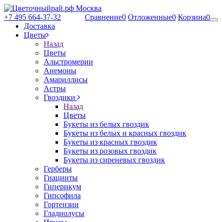
+7 495 664-37-32
Сравнение
0
Отложенные
0
Корзина
0
Доставка
Цветы
Назад
Цветы
Альстромерии
Анемоны
Амариллисы
Астры
Гвоздики
Назад
Цветы
Букеты из белых гвоздик
Букеты из белых и красных гвоздик
Букеты из красных гвоздик
Букеты из розовых гвоздик
Букеты из сиреневых гвоздик
Герберы
Гиацинты
Гиперикум
Гипсофила
Гортензии
Гладиолусы