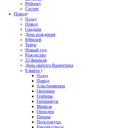
Ребенку
Сестре
Повод
Назад
Повод
Свадьба
День рождения
Юбилей
Траур
Новый год
Рождество
23 февраля
День святого Валентина
8 марта
Назад
Повод
Альстромерии
Гвоздики
Герберы
Гиперикум
Мимоза
Орхидеи
Пионы
Подсолнухи
Ранункулюсы