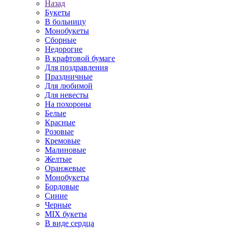
Назад
Букеты
В больницу
Монобукеты
Сборные
Недорогие
В крафтовой бумаге
Для поздравления
Праздничные
Для любимой
Для невесты
На похороны
Белые
Красные
Розовые
Кремовые
Малиновые
Желтые
Оранжевые
Монобукеты
Бордовые
Синие
Черные
MIX букеты
В виде сердца