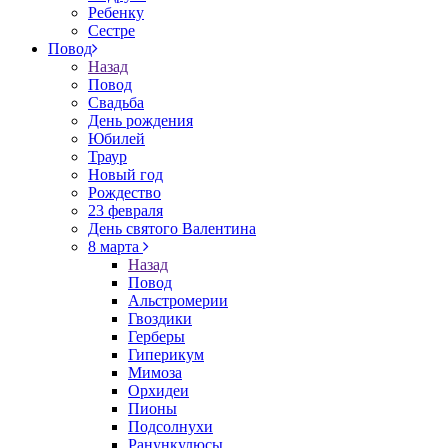
Ребенку
Сестре
Повод
Назад
Повод
Свадьба
День рождения
Юбилей
Траур
Новый год
Рождество
23 февраля
День святого Валентина
8 марта
Назад
Повод
Альстромерии
Гвоздики
Герберы
Гиперикум
Мимоза
Орхидеи
Пионы
Подсолнухи
Ранункулюсы