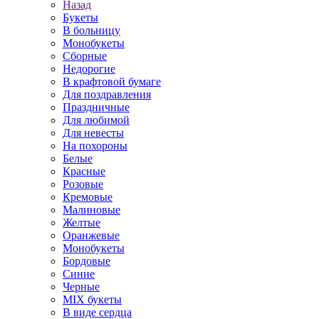
Назад
Букеты
В больницу
Монобукеты
Сборные
Недорогие
В крафтовой бумаге
Для поздравления
Праздничные
Для любимой
Для невесты
На похороны
Белые
Красные
Розовые
Кремовые
Малиновые
Желтые
Оранжевые
Монобукеты
Бордовые
Синие
Черные
MIX букеты
В виде сердца