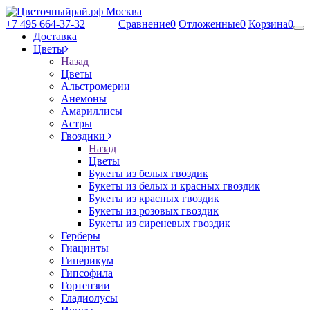
+7 495 664-37-32
Сравнение
0
Отложенные
0
Корзина
0
Доставка
Цветы
Назад
Цветы
Альстромерии
Анемоны
Амариллисы
Астры
Гвоздики
Назад
Цветы
Букеты из белых гвоздик
Букеты из белых и красных гвоздик
Букеты из красных гвоздик
Букеты из розовых гвоздик
Букеты из сиреневых гвоздик
Герберы
Гиацинты
Гиперикум
Гипсофила
Гортензии
Гладиолусы