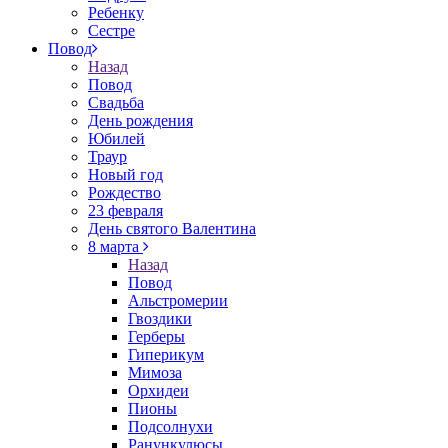
Ребенку
Сестре
Повод
Назад
Повод
Свадьба
День рождения
Юбилей
Траур
Новый год
Рождество
23 февраля
День святого Валентина
8 марта
Назад
Повод
Альстромерии
Гвоздики
Герберы
Гиперикум
Мимоза
Орхидеи
Пионы
Подсолнухи
Ранункулюсы