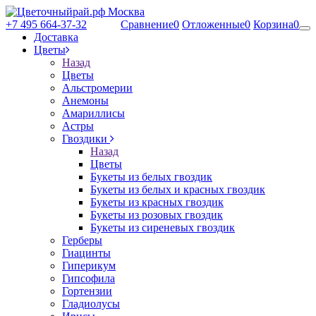
+7 495 664-37-32
Сравнение
0
Отложенные
0
Корзина
0
Доставка
Цветы
Назад
Цветы
Альстромерии
Анемоны
Амариллисы
Астры
Гвоздики
Назад
Цветы
Букеты из белых гвоздик
Букеты из белых и красных гвоздик
Букеты из красных гвоздик
Букеты из розовых гвоздик
Букеты из сиреневых гвоздик
Герберы
Гиацинты
Гиперикум
Гипсофила
Гортензии
Гладиолусы