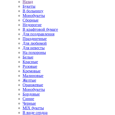
Назад
Букеты
В больницу
Монобукеты
Сборные
Недорогие
В крафтовой бумаге
Для поздравления
Праздничные
Для любимой
Для невесты
На похороны
Белые
Красные
Розовые
Кремовые
Малиновые
Желтые
Оранжевые
Монобукеты
Бордовые
Синие
Черные
MIX букеты
В виде сердца