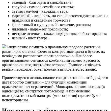
зеленый - благодать и спокойствие;
голубой - символ семейного счастья;
светло-голубой - надежда и вера;
сиреневый - нежность, но его не рекомендуют дарить на
праздники и свадебные торжества;
фиолетовый и пурпурный - величие, роскошь;
лиловый - выражает покорность;
пестрые оттенки - также подходят для любых торжеств;
черный - цвет траура.
Также важно помнить о правильном подборе растений
различного оттенка. Сочетая контрастные цвета в букете, их
необходимо располагать противоположно. Наиболее
оригинальными считаются комбинации зелено-красного,
оранжево-синего, желто-фиолетового. Главное - избежать
резких переходов, букет должен выглядеть естественно.
Приветствуется использование соседних тонов - от 2 до 4, что
дает простор фантазии – для будущей композиции
практически нет ограничений. Монохромная композиция (в
одном цвете) смотрится потрясающе, а применение
полихроматической палитры (многоцветия) сделает букет
неповторимым.
Имя цветка - тайное предназначение и