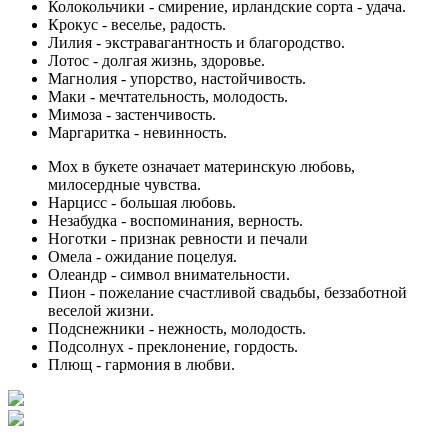
Колокольчики
- смирение, ирландские сорта - удача.
Крокус
- веселье, радость.
Лилия
- экстравагантность и благородство.
Лотос
- долгая жизнь, здоровье.
Магнолия
- упорство, настойчивость.
Маки
- мечтательность, молодость.
Мимоза
- застенчивость.
Маргаритка
- невинность.
Мох
в букете означает материнскую любовь,
милосердные чувства.
Нарцисс
- большая любовь.
Незабудка
- воспоминания, верность.
Ноготки
- признак ревности и печали
Омела
- ожидание поцелуя.
Олеандр
- символ внимательности.
Пион
- пожелание счастливой свадьбы, беззаботной
веселой жизни.
Подснежники
- нежность, молодость.
Подсолнух
- преклонение, гордость.
Плющ
- гармония в любви.