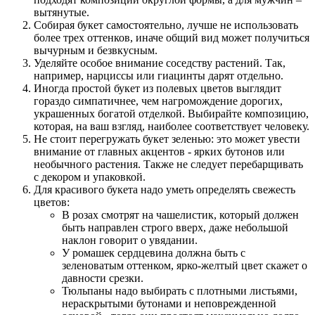
вытянутые.
Собирая букет самостоятельно, лучше не использовать
более трех оттенков, иначе общий вид может получиться
вычурным и безвкусным.
Уделяйте особое внимание соседству растений. Так,
например, нарциссы или гиацинты дарят отдельно.
Иногда простой букет из полевых цветов выглядит
гораздо симпатичнее, чем нагромождение дорогих,
украшенных богатой отделкой. Выбирайте композицию,
которая, на ваш взгляд, наиболее соответствует человеку.
Не стоит перегружать букет зеленью: это может увести
внимание от главных акцентов - ярких бутонов или
необычного растения. Также не следует перебарщивать
с декором и упаковкой.
Для красивого букета надо уметь определять свежесть
цветов:
В розах смотрят на чашелистик, который должен
быть направлен строго вверх, даже небольшой
наклон говорит о увядании.
У ромашек сердцевина должна быть с
зеленоватым оттенком, ярко-желтый цвет скажет о
давности срезки.
Тюльпаны надо выбирать с плотными листьями,
нераскрытыми бутонами и неповрежденной