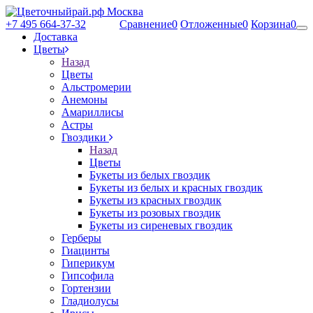
+7 495 664-37-32
Сравнение
0
Отложенные
0
Корзина
0
Доставка
Цветы
Назад
Цветы
Альстромерии
Анемоны
Амариллисы
Астры
Гвоздики
Назад
Цветы
Букеты из белых гвоздик
Букеты из белых и красных гвоздик
Букеты из красных гвоздик
Букеты из розовых гвоздик
Букеты из сиреневых гвоздик
Герберы
Гиацинты
Гиперикум
Гипсофила
Гортензии
Гладиолусы