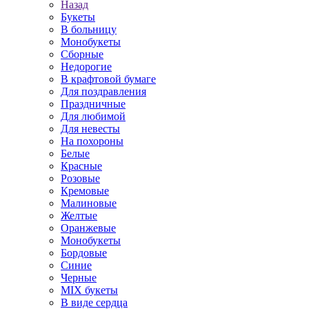
Назад
Букеты
В больницу
Монобукеты
Сборные
Недорогие
В крафтовой бумаге
Для поздравления
Праздничные
Для любимой
Для невесты
На похороны
Белые
Красные
Розовые
Кремовые
Малиновые
Желтые
Оранжевые
Монобукеты
Бордовые
Синие
Черные
MIX букеты
В виде сердца