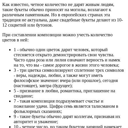
Как известно, четное количество не дарят живым людям,
такие букеты обычно приносят на могилы, возлагают к
различным памятникам. Но в европейских странах эта
традиция не актуальна, даже свадебные букеты делают из 10-
12 соцветий или бутонов.
При составлении композиции можно учесть количество
цветов в ней:
1
- обычно один цветок дарит человек, который
стесняется открыто демонстрировать свои чувства.
Часто одна роза или лилия означают верность и намек
на то, что вы - самое дорогое в жизни этого человека;
3
- три цветка символизируют сплетение трех символов
- веры, надежды, любви, а также могут иметь
философское значение: вчера (или прошлое), сегодня
(настоящее), завтра (будущее);
5
- признание в любви, романтика, приглашение на
свидание;
7
- такая композиция подразумевает счастье и
пожелание удачи. Цифра семь является талисманом в
фольклорных сказаниях;
9
- такие букеты обычно дарят коллегам, признавая их
авторитет и уважение;
10
- четное число, но таким букетом дарящий намекает