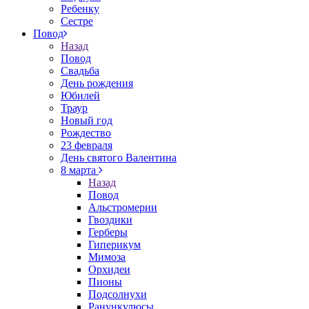
Ребенку
Сестре
Повод
Назад
Повод
Свадьба
День рождения
Юбилей
Траур
Новый год
Рождество
23 февраля
День святого Валентина
8 марта
Назад
Повод
Альстромерии
Гвоздики
Герберы
Гиперикум
Мимоза
Орхидеи
Пионы
Подсолнухи
Ранункулюсы