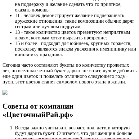
на поддержку и желание сделать что-то приятное,
оказать помощь;
11
- человек демонстрирует желание поддерживать
дружеские отношения: такие композиции обычно дарят
сестрам или лучшим подругам;
13
- такое количество цветов презентуют неприятным
людям, которым хотят выразить презрение;
15 и более
- подходят для юбилеев, крупных торжеств,
поскольку являются знаком уважения к имениннику или
виновнику праздника.
Сегодня часто составляют букеты по количеству прожитых
лет, но все-таки четный букет дарить не стоит, лучше добавить
еще один цветок и пожелать отличного следующего года –
пусть этот цветок станет символом нового этапа в жизни.
Советы от компании
«ЦветочныйРай.рф»
Всегда важно учитывать возраст, пол, дату, в которую
будут дарить букет. Считается, что для женщин больше
подходят композиции округлой формы, а для мужчин –