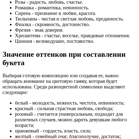
Розы
- радость, любовь, счастье.
Ромашка
- романтика, невинность.
Сирень
- признание в любви, красота.
Тюльпаны
- чистая и светлая любовь, преданность.
Фиалка
- скромность, достоинство.
Фрезия
- знак доверия.
Хризантема
- счастье, веселье, правдивые отношения.
Цинния
- великодушие, постоянство.
Значение оттенков при составлении
букета
Выбирая готовую композицию или создавая ее, важно
обращать внимание на цветовую гамму, которая будет
использована. Среди разноцветной символики выделяют
следующие:
белый - молодость, нежность, чистота, невинность;
красный - сильная страстная любовь, свобода;
розовый - считается универсальным, подходит для
различных случаев, можно дарить девушкам любого
возраста;
оранжевый - гордость, власть, сила;
желтый - семейный очаг, благополучие, достаток;