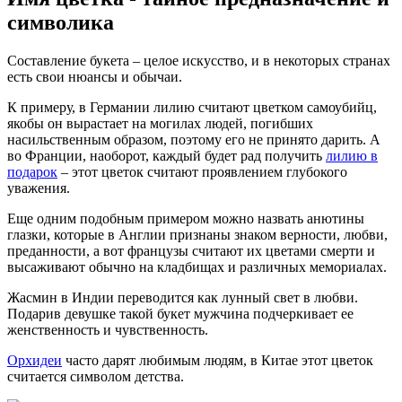
символика
Составление букета – целое искусство, и в некоторых странах
есть свои нюансы и обычаи.
К примеру,
в Германии
лилию считают цветком самоубийц,
якобы он вырастает на могилах людей, погибших
насильственным образом, поэтому его не принято дарить. А
во Франции
, наоборот, каждый будет рад получить
лилию в
подарок
– этот цветок считают проявлением глубокого
уважения.
Еще одним подобным примером можно назвать анютины
глазки, которые
в Англии
признаны знаком верности, любви,
преданности, а вот французы считают их цветами смерти и
высаживают обычно на кладбищах и различных мемориалах.
Жасмин
в Индии
переводится как лунный свет в любви.
Подарив девушке такой букет мужчина подчеркивает ее
женственность и чувственность.
Орхидеи
часто дарят любимым людям,
в Китае
этот цветок
считается символом детства.