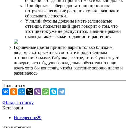
основой - тогда они простоят максимально долго.
Приобретая герберы достаточно просто их
потрясти – несвежие растения тут же начинают
сбрасывать лепестки.
У лилий бутоны должны иметь зеленоватые
оттенки, пожелтевший цвет говорит о том, что
этот цветок уже не распустится. Наличие рыжей
пыльцы также скажет о давности растений.
Горшечные цветы принято дарить только близким
людям, с которыми вы состоите в родственным
отношениях: маме, бабушке, сестре, тете. Существует
поверье, что с будущего владельца обязательно надо
взять хотя бы копеечку, чтобы растение хорошо цвело и
развивалось.
Поделиться
Назад к списку
Категории
Интересное
29
Это интересно